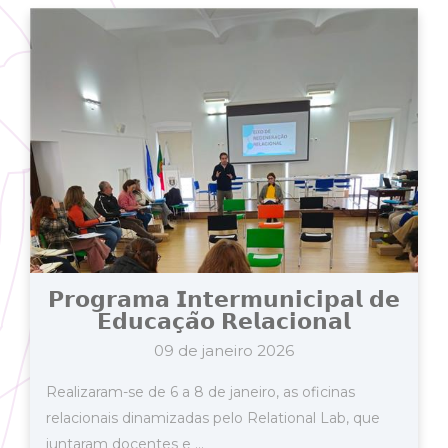
𝗣𝗿𝗼𝗴𝗿𝗮𝗺𝗮 𝗜𝗻𝘁𝗲𝗿𝗺𝘂𝗻𝗶𝗰𝗶𝗽𝗮𝗹 𝗱𝗲
𝗘𝗱𝘂𝗰𝗮𝗰̧𝗮̃𝗼 𝗥𝗲𝗹𝗮𝗰𝗶𝗼𝗻𝗮𝗹
09 de janeiro 2026
Realizaram-se de 6 a 8 de janeiro, as oficinas
relacionais dinamizadas pelo Relational Lab, que
juntaram docentes e ...