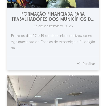
FORMAÇÃO FINANCIADA PARA
TRABALHADORES DOS MUNICÍPIOS DO
BAIXO ALENTEJO
23 de dezembro 2025
Entre os dias 17 e 19 de dezembro, realizou-se no
Agrupamento de Escolas de Amareleja a 4.ª edição
da ...
Partilhar