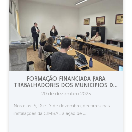
FORMAÇÃO FINANCIADA PARA
TRABALHADORES DOS MUNICÍPIOS DO
BAIXO ALENTEJO
20 de dezembro 2025
Nos dias 15, 16 e 17 de dezembro, decorreu nas
instalações da CIMBAL a ação de ...