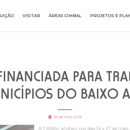
TUIÇÃO
VISITAR
ÁREAS CIMBAL
PROJETOS E PLA
INANCIADA PARA TR
ICÍPIOS DO BAIXO 
29 de maio 2026
A CIMBAL acolheu, nos dias 26 e 27 de maio,