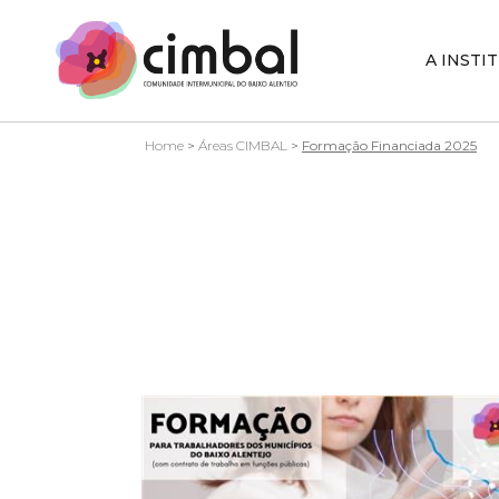
A INSTI
Home
>
Áreas CIMBAL
>
Formação Financiada 2025