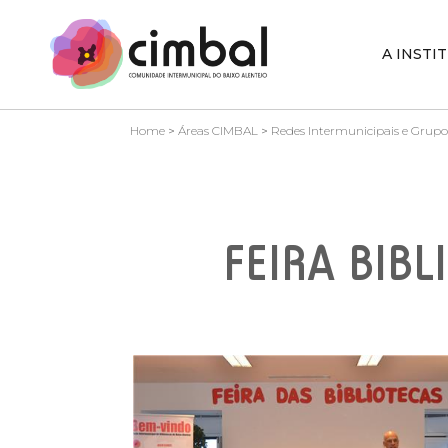
A INSTI
Home
>
Áreas CIMBAL
>
Redes Intermunicipais e Grupo
FEIRA BIBL