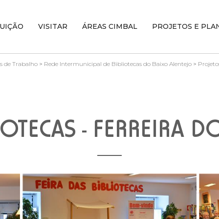
TUIÇÃO
VISITAR
ÁREAS CIMBAL
PROJETOS E PLA
s de Trabalho
>
Rede Intermunicipal de Bibliotecas do Baixo Alentejo
>
Projeto
IOTECAS - FERREIRA 