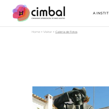
A INSTI
Home
>
Visitar
>
Galeria de Fotos