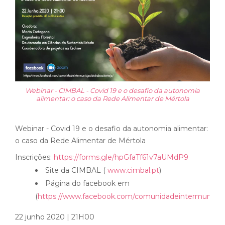
Webinar - CIMBAL - Covid 19 e o desafio da autonomia
alimentar: o caso da Rede Alimentar de Mértola
Webinar - Covid 19 e o desafio da autonomia alimentar:
o caso da Rede Alimentar de Mértola
Inscrições:
https://forms.gle/hpGfaTf61v7aUMdP9
Site da CIMBAL (
www.cimbal.pt
)
Página do facebook em
(
https://www.facebook.com/comunidadeintermunicipa
22 junho 2020 | 21H00