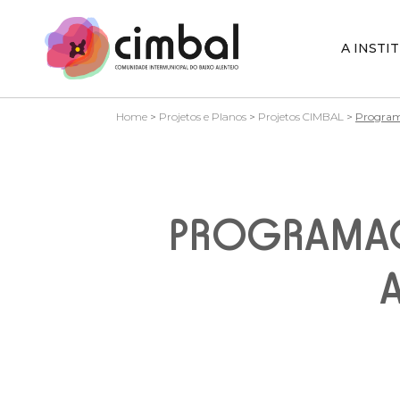
A INSTI
Home
>
Projetos e Planos
>
Projetos CIMBAL
>
Programa
PROGRAMAÇ
A