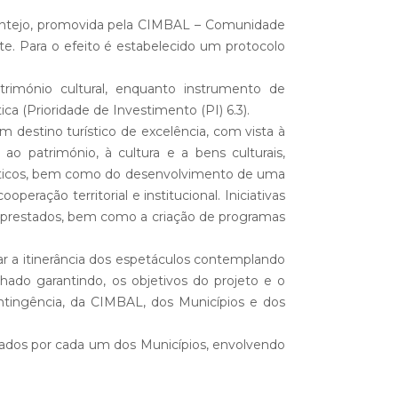
lentejo, promovida pela CIMBAL – Comunidade
te. Para o efeito é estabelecido um protocolo
imónio cultural, enquanto instrumento de
ca (Prioridade de Investimento (PI) 6.3).
destino turístico de excelência, com vista à
 ao património, à cultura e a bens culturais,
ísticos, bem como do desenvolvimento de uma
peração territorial e institucional. Iniciativas
s prestados, bem como a criação de programas
ar a itinerância dos espetáculos contemplando
ado garantindo, os objetivos do projeto e o
ntingência, da CIMBAL, dos Municípios e dos
ficados por cada um dos Municípios, envolvendo