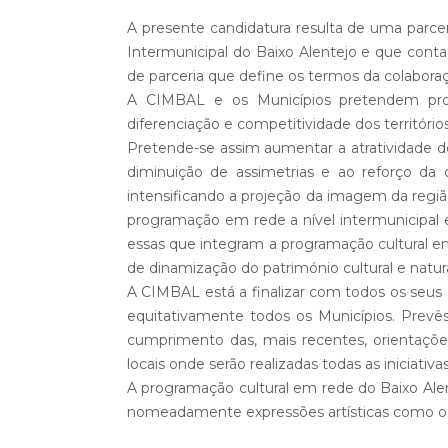
A presente candidatura resulta de uma parc
Intermunicipal do Baixo Alentejo e que conta
de parceria que define os termos da colabora
A CIMBAL e os Municípios pretendem prom
diferenciação e competitividade dos território
Pretende-se assim aumentar a atratividade d
diminuição de assimetrias e ao reforço da co
intensificando a projeção da imagem da reg
programação em rede a nível intermunicipal e da
essas que integram a programação cultural e
de dinamização do património cultural e natura
A CIMBAL está a finalizar com todos os seus 
equitativamente todos os Municípios. Prevê
cumprimento das, mais recentes, orientaçõe
locais onde serão realizadas todas as iniciativas
A programação cultural em rede do Baixo Alent
nomeadamente expressões artísticas como o te