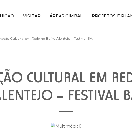
TUIÇÃO
VISITAR
ÁREAS CIMBAL
PROJETOS E PLA
ção Cultural em Rede no Baixo Alentejo – Festival BA
ÃO CULTURAL EM RED
LENTEJO – FESTIVAL 