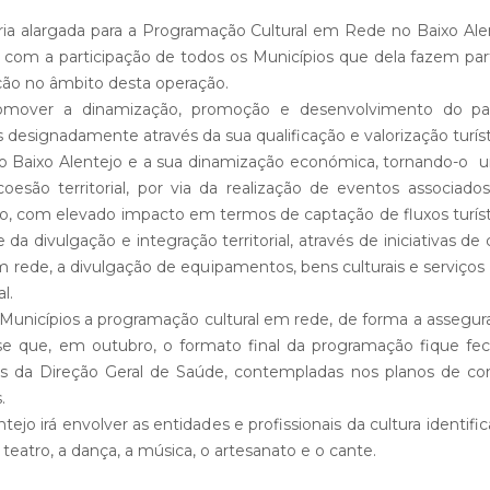
eria alargada para a Programação Cultural em Rede no Baixo A
 com a participação de todos os Municípios que dela fazem par
ção no âmbito desta operação.
over a dinamização, promoção e desenvolvimento do patr
s designadamente através da sua qualificação e valorização turísti
o Baixo Alentejo e a sua dinamização económica, tornando-o um 
esão territorial, por via da realização de eventos associados
ião, com elevado impacto em termos de captação de fluxos tur
 divulgação e integração territorial, através de iniciativas de coo
m rede, a divulgação de equipamentos, bens culturais e serviço
l.
Municípios a programação cultural em rede, de forma a assegur
se que, em outubro, o formato final da programação fique fech
s da Direção Geral de Saúde, contempladas nos planos de co
.
ejo irá envolver as entidades e profissionais da cultura identi
atro, a dança, a música, o artesanato e o cante.