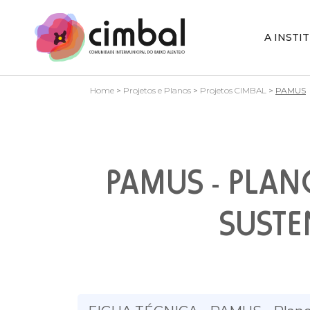
A INSTI
Home
>
Projetos e Planos
>
Projetos CIMBAL
>
PAMUS
PAMUS - PLA
SUSTE