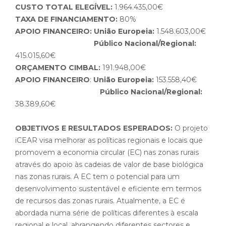
CUSTO TOTAL ELEGÍVEL:
1.964.435,00€
TAXA DE FINANCIAMENTO:
80%
APOIO FINANCEIRO:
União Europeia:
1.548.603,00€
Público Nacional/Regional:
415.015,60€
ORÇAMENTO CIMBAL:
191.948,00€
APOIO FINANCEIRO
:
União Europeia:
153.558,40€
Público Nacional/Regional:
38.389,60€
OBJETIVOS E RESULTADOS ESPERADOS:
O projeto
iCEAR visa melhorar as políticas regionais e locais que
promovem a economia circular (EC) nas zonas rurais
através do apoio às cadeias de valor de base biológica
nas zonas rurais. A EC tem o potencial para um
desenvolvimento sustentável e eficiente em termos
de recursos das zonas rurais. Atualmente, a EC é
abordada numa série de políticas diferentes à escala
regional e local, abrangendo diferentes sectores e