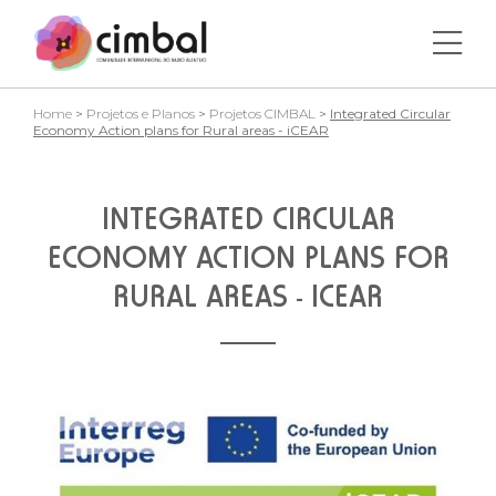
Home
>
Projetos e Planos
>
Projetos CIMBAL
>
Integrated Circular
Economy Action plans for Rural areas - iCEAR
INTEGRATED CIRCULAR
ECONOMY ACTION PLANS FOR
RURAL AREAS - ICEAR