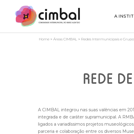
A INSTI
Home
>
Áreas CIMBAL
>
Redes Intermunicipais e Grupo
REDE D
A CIMBAL integrou nas suas valências em 2016
integrada e de caráter supramunicipal. A RMB
ligados a variadíssimos projetos museológicos
parceria e colaboração entre os diversos Mus