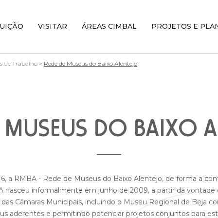
TUIÇÃO
VISITAR
ÁREAS CIMBAL
PROJETOS E PLA
s de Trabalho
>
Rede de Museus do Baixo Alentejo
E MUSEUS DO BAIXO A
, a RMBA - Rede de Museus do Baixo Alentejo, de forma a contri
A nasceu informalmente em junho de 2009, a partir da vontade d
 das Câmaras Municipais, incluindo o Museu Regional de Beja com
eus aderentes e permitindo potenciar projetos conjuntos para e