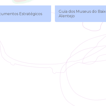
Guia dos Museus do Baix
umentos Estratégicos
Alentejo