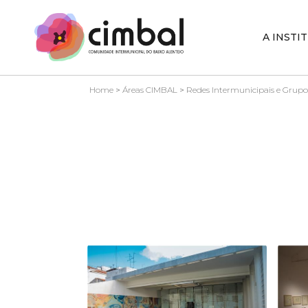
A INSTI
Home
>
Áreas CIMBAL
>
Redes Intermunicipais e Grupo