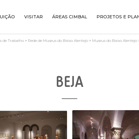
TUIÇÃO
VISITAR
ÁREAS CIMBAL
PROJETOS E PLA
s de Trabalho
>
Rede de Museus do Baixo Alentejo
>
Museus do Baixo Alentejo
BEJA