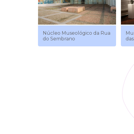
Núcleo Museológico da Rua
Mus
do Sembrano
das